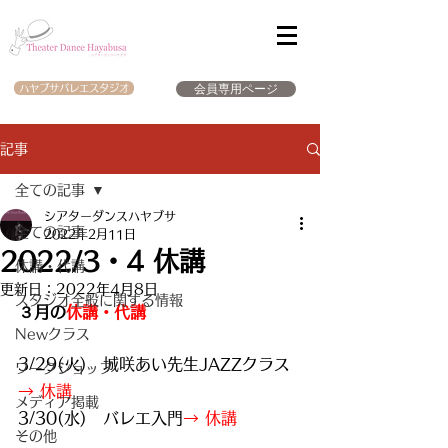
会員専用ページ
ハヤブサバレエスタジオ
記事
全ての記事
シアターダンスハヤブサ
全ての記事
2022年2月11日
2022/3・4 休講
休講・代講
更新日：
2022年4月8日
スタジオ全般に関する情報
３月の
休講・代講
Newクラス
3/29(火)　城咲あい先生JAZZクラス
ワークショップ
→ 休講 
メディア掲載
3/30(水)　バレエ入門
→ 休講
その他