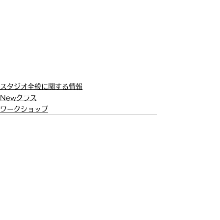
スタジオ全般に関する情報
Newクラス
ワークショップ
Theater Dance Hayabusa
​シアターダンスハヤブサ
TEL：03-6264-4518
東京都中央区銀座1-8-2 銀座プルミエビル6階