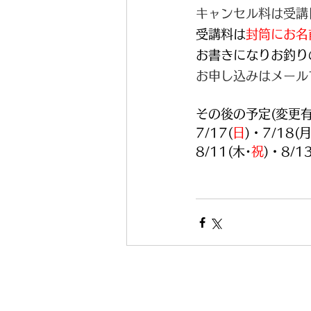
キャンセル料は受講
受講料は
封筒にお名
お書きになりお釣り
お申し込みはメール
その後の予定(変更有
7/17(
日
)・7/18(月
8/11(木･
祝
)・8/13