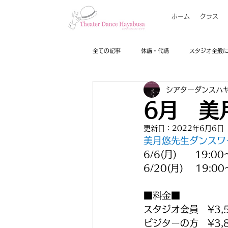
ホーム
クラス
全ての記事
休講・代講
スタジオ全般
シアターダンスハ
6月 美
更新日：
2022年6月6日
美月悠先生ダンスワ
6/6(月)　　19:00
6/20(月)　 19:00
■料金■
スタジオ会員　¥3,5
ビジターの方　¥3,8