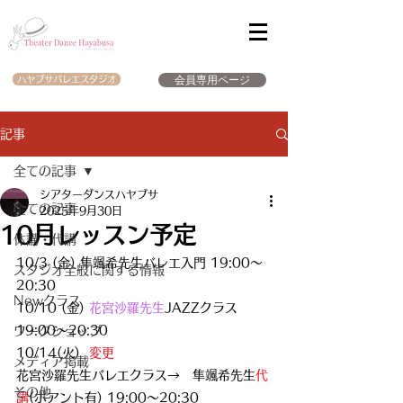
会員専用ページ
ハヤブサバレエスタジオ
記事
全ての記事
シアターダンスハヤブサ
全ての記事
2025年9月30日
10月レッスン予定
休講・代講
10/3 (金) 隼颯希先生バレエ入門 19:00～
スタジオ全般に関する情報
20:30
Newクラス
10/10 (金) 
花宮沙羅先生
JAZZクラス
19:00～20:30
ワークショップ
10/14(火)  
変更
メディア掲載
花宮沙羅先生バレエクラス→　隼颯希先生
代
その他
講
(ポアント有) 19:00～20:30