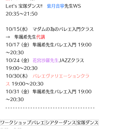
Let's 宝塚ダンス‼️　
紫月音寧
先生WS　
20:35～21:50
10/15(水)   マダムの為のバレエ入門クラス
→　隼颯希先生
代講
10/17 (金)  隼颯希先生バレエ入門 19:00
～20:30
10/24 (金) 
 花宮沙羅先生
JAZZクラス 
19:00～20:30
10/30(木)   
バレエヴァリエーションクラ
ス 
19:00～20:30
10/31 (金)  隼颯希先生バレエ入門 19:00
～20:30
ワークショップ
バレエ
シアターダンス
宝塚ダンス
休講・代講
スタジオ全般に関する情報