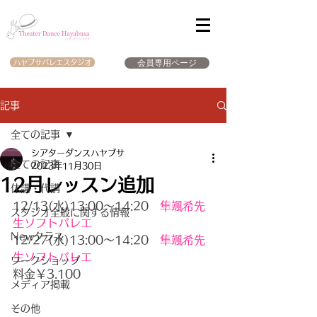
会員専用ページ
ハヤブサバレエスタジオ
記事
全ての記事
シアターダンスハヤブサ
全ての記事
2023年11月30日
12月レッスン追加
休講・代講
12/13(水)13:00～14:20　
隼颯希先
スタジオ全般に関する情報
生ソフトバレエ
Newクラス
12/27(水)13:00～14:20　
隼颯希先
生ソフトバレエ
ワークショップ
料金￥3.100
メディア掲載
その他