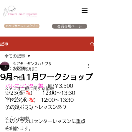
会員専用ページ
ハヤブサバレエスタジオ
記事
全ての記事
シアターダンスハヤブサ
全ての記事
2022年9月9日
9月～11月ワークショップ
休講・代講
バレエセンター編
　回/￥3.500 
スタジオ全般に関する情報
9/23(金･
祝
)　　12:00～13:30　
Newクラス
11/23(水･
祝
)　12:00～13:30
その後ポワントレッスンあり
ワークショップ
メディア掲載
このクラスはセンターレッスンに重点
をおきます。
その他