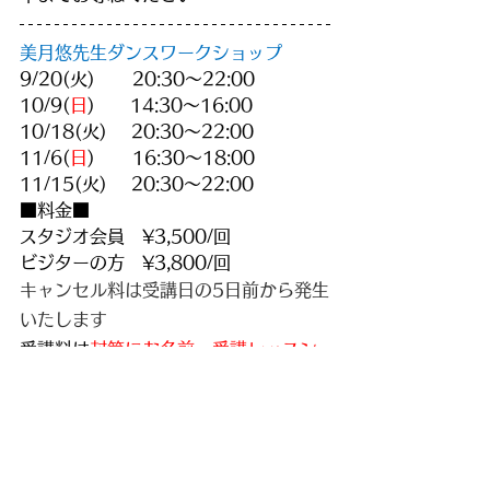
美月悠先生ダンスワークショップ
9/20(火)　   20:30～22:00
10/9(
日
)　　14:30～16:00
10/18(火)　 20:30～22:00
11/6(
日
)　   16:30～18:00
11/15(火)　 20:30～22:00
■料金■
スタジオ会員　¥3,500/回
ビジターの方　¥3,800/回
キャンセル料は受講日の5日前から発生
いたします
受講料は
封筒にお名前・受講レッスン
日程・料金
を
お書きになりお釣りの無いようにし受
付にお渡し頂きご予約となります
お申し込みはメールでもお受けいたし