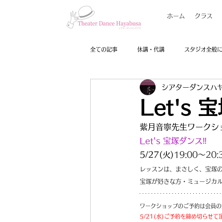
ホーム
クラス
全ての記事
休講・代講
スタジオ全般
シアターダンスハ
Let's
紫月音寧先生ワークシ
Let's 宝塚ダンス‼️　
5/27(火)
19:00～20:
レッスンは、まさしく、宝塚
宝塚が好きな方・ミュージカ
ワークショップのご予約は会員の
5/21(水)ご予約を締め切らせて