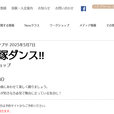
ハヤブサバレ
教師
体験・入会案内
お知らせ
お問い合わせ
に関する情報
Newクラス
ワークショップ
メディア掲載
その
ヤブサ
2025年5月7日
 宝塚ダンス‼️
ョップ
0
3
の曲にあわせて楽しく踊りましょう。
ルが好きな方必見で舞台に立っている気分に！
方は予約サイトからご予約ください。
頂きます。